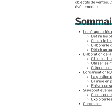
objectifs de ventes. C
événementiel.
Sommai
Les étapes clés d
Définir les o
Choisir le li
Élaborer le
Définir un 
Élaboration de l
Cibler les bo
Utiliser les
Créer du con
L’organisation lo
La gestion d
La mise en p
Prévoir un se
Suivi post évén
Collecter de
Exploiter le
Conclusion