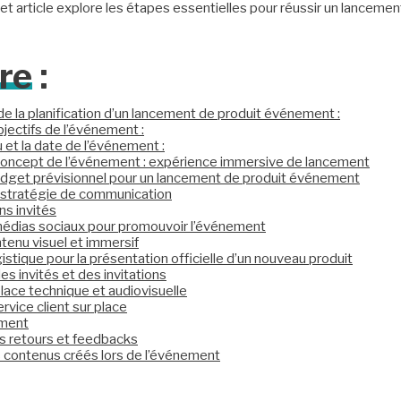
et article explore les étapes essentielles pour réussir un lancemen
re
:
e la planification d’un lancement de produit événement :
bjectifs de l’événement :
eu et la date de l’événement :
 concept de l’événement : expérience immersive de lancement
budget prévisionnel pour un lancement de produit événement
a stratégie de communication
ns invités
 médias sociaux pour promouvoir l’événement
tenu visuel et immersif
gistique pour la présentation officielle d’un nouveau produit
es invités et des invitations
lace technique et audiovisuelle
rvice client sur place
ement
s retours et feedbacks
s contenus créés lors de l’événement