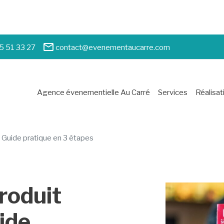
5 51 33 27
contact@evenementaucarre.com
Agence évenementielle Au Carré
Services
Réalisat
Guide pratique en 3 étapes
roduit
ide