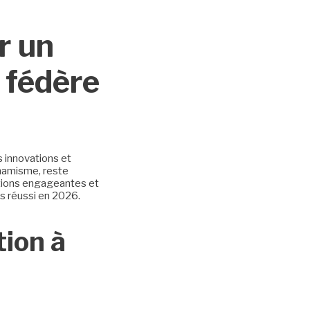
r un
 fédère
s innovations et
ynamisme, reste
mations engageantes et
s réussi en 2026.
tion à