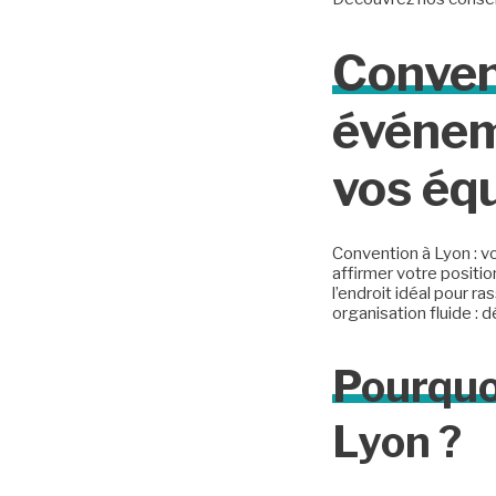
Conven
événem
vos éq
Convention à Lyon : vo
affirmer votre positi
l’endroit idéal pour 
organisation fluide :
Pourquo
Lyon ?