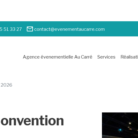
5 51 33 27
contact@evenementaucarre.com
Agence évenementielle Au Carré
Services
Réalisat
n 2026
onvention