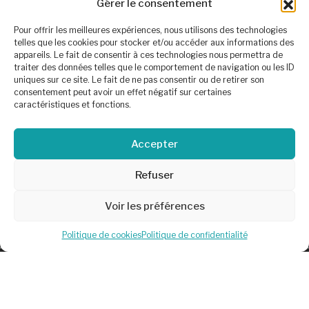
Gérer le consentement
Politique de confidentialité
Conditions générales de
Pour offrir les meilleures expériences, nous utilisons des technologies
vente
telles que les cookies pour stocker et/ou accéder aux informations des
Mentions légales et
appareils. Le fait de consentir à ces technologies nous permettra de
politique de confidentialité
traiter des données telles que le comportement de navigation ou les ID
uniques sur ce site. Le fait de ne pas consentir ou de retirer son
Politique de cookies (UE)
consentement peut avoir un effet négatif sur certaines
Plan de site
caractéristiques et fonctions.
Accepter
Refuser
Voir les préférences
Politique de cookies
Politique de confidentialité
©Au Carré by
Charly & Gandhi