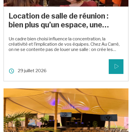
Location de salle de réunion :
bien plus qu’un espace, une
expérience signée Au Carré
Un cadre bien choisi influence la concentration, la
créativité et l’implication de vos équipes. Chez Au Carré,
on ne se contente pas de louer une salle : on crée les
conditions idéales pour des échanges efficaces, fluides
et inspirants. Qu’il s’agisse d’une réunion classique ou d’un
format hybride, chaque détail compte : lumière,
29 juillet 2026
acoustique, configuration, équipements, accueil… Parce
que le lieu impacte directement la qualité du moment, on
vous accompagne pour transformer vos réunions en
véritables leviers de performance.