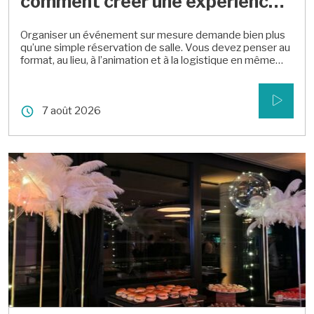
comment créer une expérience
100% personnalisée pour votre
Organiser un événement sur mesure demande bien plus
entreprise
qu’une simple réservation de salle. Vous devez penser au
format, au lieu, à l’animation et à la logistique en même
temps. Chaque entreprise a ses propres objectifs, sa
culture et ses contraintes de budget ou de calendrier.
C’est pourquoi une approche standardisée ne répond que
7 août 2026
rarement aux […]