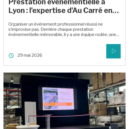
Prestation événementielle à
Lyon : l’expertise d’Au Carré en
2026
Organiser un événement professionnel réussi ne
s’improvise pas. Derrière chaque prestation
événementielle mémorable, il y a une équipe rodée, une
coordination rigoureuse et une vision créative. À Lyon, Au
Carré accompagne entreprises et organisations dans la
conception d’événements sur-mesure, de la première
29 mai 2026
idée jusqu’au dernier applaudissement. Séminaires,
soirées de gala, lancements de produits, team building
[…]