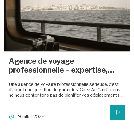
Agence de voyage
professionnelle – expertise,
garanties et expériences sur
Une agence de voyage professionnelle sérieuse, c’est
mesure
d’abord une question de garanties. Chez Au Carré, nous
ne nous contentons pas de planifier vos déplacements :
nous vous proposons des solutions de qualité, où le
travail rime avec la découverte. Grâce à notre
immatriculation Atout France et notre adhésion à la
9 juillet 2026
garantie APST, nous organisons vos […]